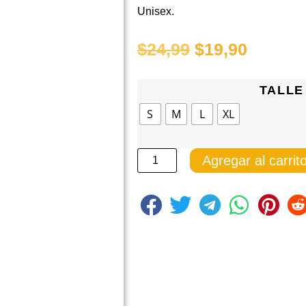
Unisex.
$
24,99
$
19,90
TALLE
S
M
L
XL
Agregar al carrit