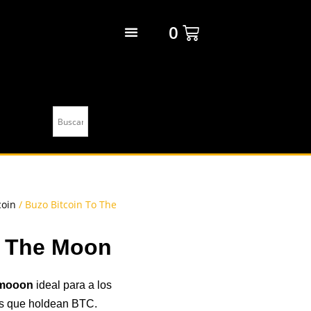
0
coin
/ Buzo Bitcoin To The
o The Moon
 mooon
ideal para a los
as que holdean BTC.