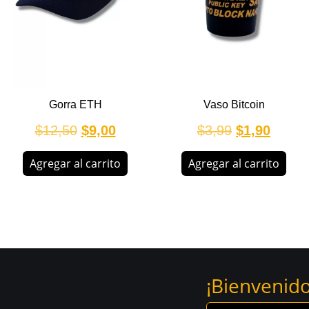
Gorra ETH
Vaso Bitcoin
$
12,50
$
9,00
$
3,99
$
1,90
Agregar al carrito
Agregar al carrito
¡Bienvenido