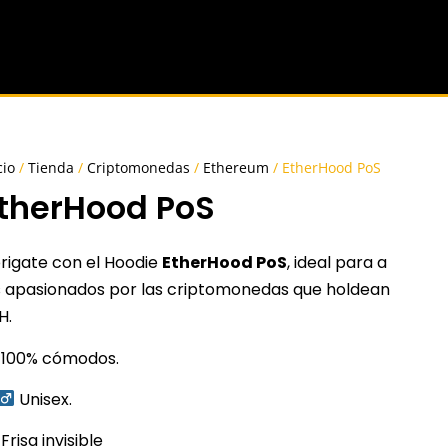
cio
/
Tienda
/
Criptomonedas
/
Ethereum
/ EtherHood PoS
therHood PoS
rigate con el Hoodie
EtherHood PoS
, ideal para a
s apasionados por las criptomonedas que holdean
H.
100% cómodos.
Unisex.
Frisa invisible