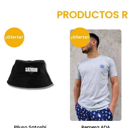
PRODUCTOS 
¡Oferta!
¡Oferta!
Piluso Satoshi
Remera ADA