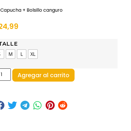
Capucha + Bolsillo canguro
24,99
TALLE
S
M
L
XL
Agregar al carrito