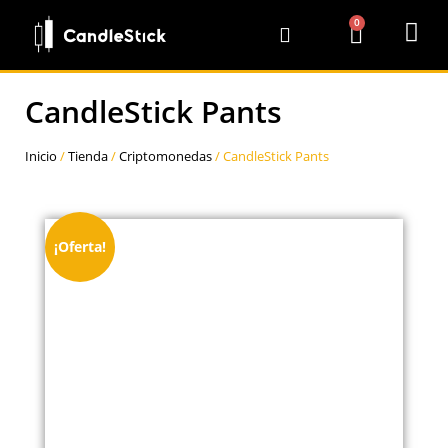
0
CandleStick Pants
Inicio
/
Tienda
/
Criptomonedas
/ CandleStick Pants
¡Oferta!