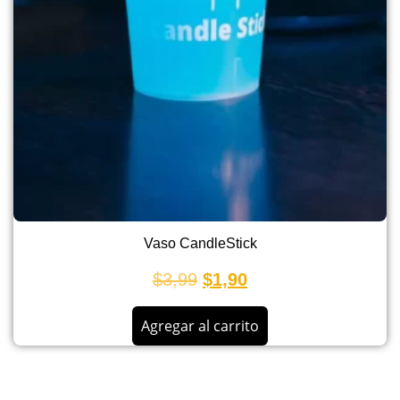
Vaso CandleStick
$
3,99
$
1,90
Agregar al carrito