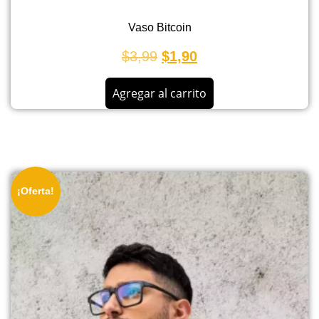
Vaso Bitcoin
$
3,99
$
1,90
Agregar al carrito
¡Oferta!